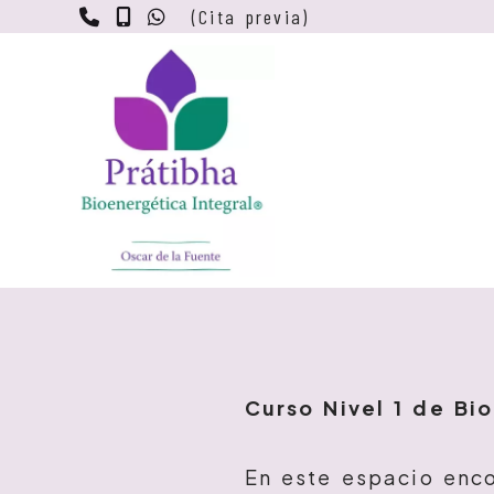
983 50 04 65
669 27 05 86
669 27 05 86
(Cita previa)
Curso Nivel 1 de Bi
En este espacio enco